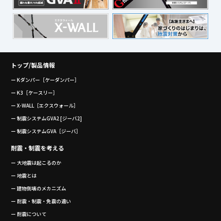
トップ/製品情報
ー Kダンパー［ケーダンパー］
ー K3［ケースリー］
ー X-WALL［エクスウォール］
ー 制震システムGVA2 [ジーバ2]
ー 制震システムGVA［ジーバ］
耐震・制震を考える
ー 大地震は起こるのか
ー 地震とは
ー 建物倒壊のメカニズム
ー 耐震・制震・免震の違い
ー 耐震について