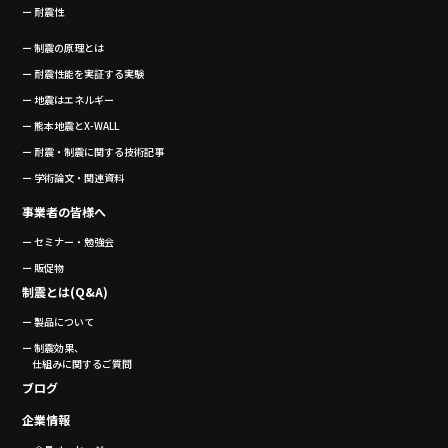
ー 耐震性
ー 制震の原理とは
ー 耐震性能を実証する実験
ー 地震はエネルギー
ー 熊本地震とX-WALL
ー 耐震・制震に関する技術記事
ー 学術論文・関連資料
事業者の皆様へ
ー セミナー・勉強会
ー 販促物
制震とは(Q&A)
ー 製品について
ー 制震効果、
仕組みに関するご質問
ブログ
企業情報