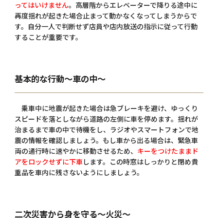
ってはいけません
。高層階からエレベーターで降りる途中に
再度揺れが起きた場合止まって動かなくなってしまうからで
す。自分一人で判断せず店員や店内放送の指示に従って行動
することが重要です。
基本的な行動～車の中～
乗車中に地震が起きた場合は急ブレーキを避け、ゆっくり
スピードを落としながら道路の左側に車を停めます。揺れが
治まるまで車の中で待機をし、ラジオやスマートフォンで地
震の情報を確認しましょう。もし車から出る場合は、緊急車
両の通行時に速やかに移動させるため、
キーをつけたままド
アをロックせずに下車
します。この時窓はしっかりと閉め貴
重品を車内に残さないようにしましょう。
二次災害から身を守る～火災～