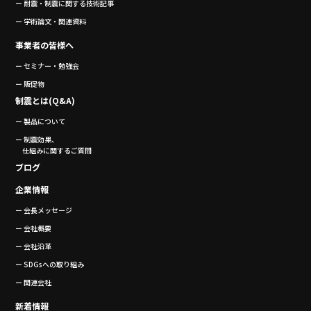
ー 耐震・制震に関する技術記事
ー 学術論文・関連資料
事業者の皆様へ
ー セミナー・勉強会
ー 販促物
制震とは(Q&A)
ー 製品について
ー 制震効果、
仕組みに関するご質問
ブログ
企業情報
ー 会長メッセージ
ー 会社概要
ー 会社沿革
ー SDGsへの取り組み
ー 関連会社
新着情報