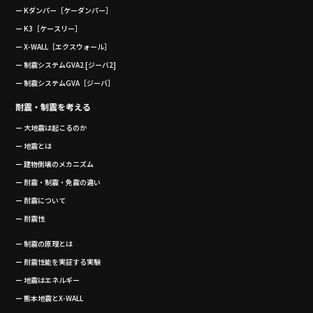
ー Kダンパー［ケーダンパー］
ー K3［ケースリー］
ー X-WALL［エクスウォール］
ー 制震システムGVA2 [ジーバ2]
ー 制震システムGVA［ジーバ］
耐震・制震を考える
ー 大地震は起こるのか
ー 地震とは
ー 建物倒壊のメカニズム
ー 耐震・制震・免震の違い
ー 耐震について
ー 耐震性
ー 制震の原理とは
ー 耐震性能を実証する実験
ー 地震はエネルギー
ー 熊本地震とX-WALL