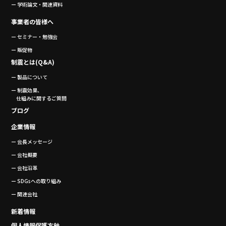
ー 学術論文・関連資料
事業者の皆様へ
ー セミナー・勉強会
ー 販促物
制震とは(Q&A)
ー 製品について
ー 制震効果、
仕組みに関するご質問
ブログ
企業情報
ー 会長メッセージ
ー 会社概要
ー 会社沿革
ー SDGsへの取り組み
ー 関連会社
新着情報
個人情報保護方針