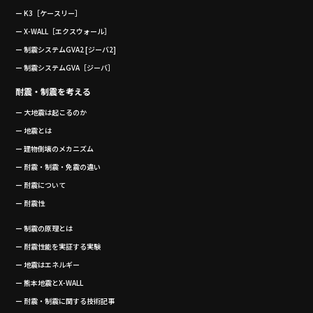
ー K3［ケースリー］
ー X-WALL［エクスウォール］
ー 制震システムGVA2 [ジーバ2]
ー 制震システムGVA［ジーバ］
耐震・制震を考える
ー 大地震は起こるのか
ー 地震とは
ー 建物倒壊のメカニズム
ー 耐震・制震・免震の違い
ー 耐震について
ー 耐震性
ー 制震の原理とは
ー 耐震性能を実証する実験
ー 地震はエネルギー
ー 熊本地震とX-WALL
ー 耐震・制震に関する技術記事